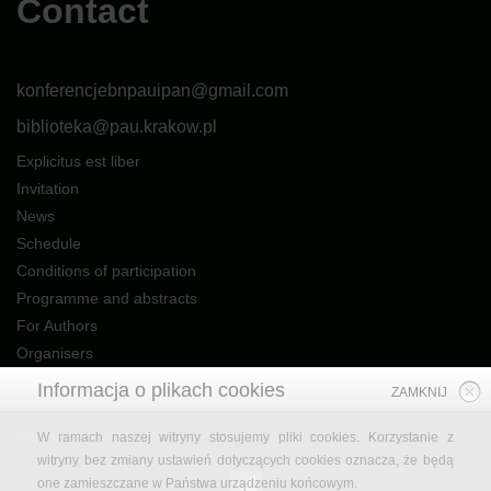
Contact
konferencjebnpauipan@gmail.com
biblioteka@pau.krakow.pl
Explicitus est liber
Invitation
News
Schedule
Conditions of participation
Programme and abstracts
For Authors
Organisers
Contact
Informacja o plikach cookies
ZAMKNIJ
Patrons and Sponsors
Facebook event
W ramach naszej witryny stosujemy pliki cookies. Korzystanie z
witryny bez zmiany ustawień dotyczących cookies oznacza, że będą
one zamieszczane w Państwa urządzeniu końcowym.