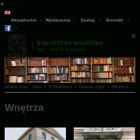
·
Aktualności
·
Wydarzenia
·
Szukaj
·
Kontakt
·
·
Jesteś tutaj:
Start
O Bibliotece
Galerie zdjęć
Wnętrza
Wnętrza